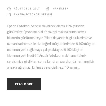
AĞUSTOS 11, 2017
MAKBILTEK
ANKARA FOTOKOPI SERVISI
Epson Fotokopi Servisi Makbiltek olarak 1997 yılından
günümüze Epson markalı fotokopi makinalarının servis
hizmetini yürütmekteyiz. Yıllara dayanan bilgi birikimimiz ve
uzman kadromuz ile siz değerli müşterilerimize %100 müşteri
memnuniyeti sağlamaya çalışmaktayız. %100 Müşteri
Memnuniyeti Nedir? * Arızalı fotokopi makinanız teknik
servisimize girdikten sonra kendi arızası dışında herhangi bir
arızaya uğramaz, kırılmaz veya çizilmez. * Onarımı...
READ MORE