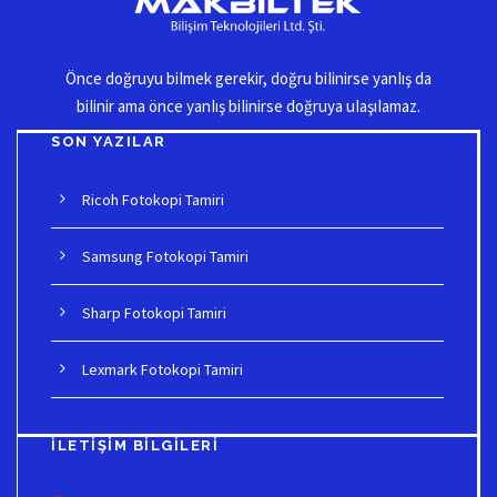
Önce doğruyu biImek gerekir, doğru biIinirse yanIış da
biIinir ama önce yanIış biIinirse doğruya uIaşıIamaz.
SON YAZILAR
Ricoh Fotokopi Tamiri
Samsung Fotokopi Tamiri
Sharp Fotokopi Tamiri
Lexmark Fotokopi Tamiri
İLETIŞIM BILGILERI