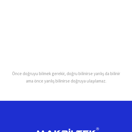
Önce doğruyu biImek gerekir, doğru biIinirse yanIış da biIinir
ama önce yanIış biIinirse doğruya uIaşıIamaz.