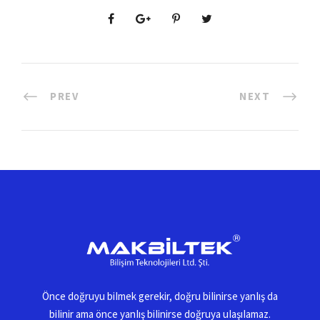
PREV
NEXT
Önce doğruyu biImek gerekir, doğru biIinirse yanIış da
biIinir ama önce yanIış biIinirse doğruya uIaşıIamaz.