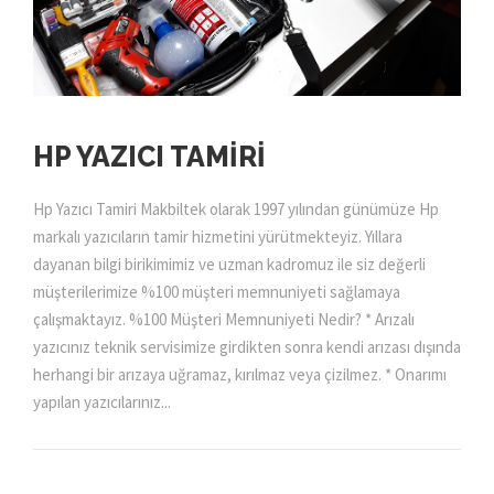
HP YAZICI TAMIRI
Hp Yazıcı Tamiri Makbiltek olarak 1997 yılından günümüze Hp
markalı yazıcıların tamir hizmetini yürütmekteyiz. Yıllara
dayanan bilgi birikimimiz ve uzman kadromuz ile siz değerli
müşterilerimize %100 müşteri memnuniyeti sağlamaya
çalışmaktayız. %100 Müşteri Memnuniyeti Nedir? * Arızalı
yazıcınız teknik servisimize girdikten sonra kendi arızası dışında
herhangi bir arızaya uğramaz, kırılmaz veya çizilmez. * Onarımı
yapılan yazıcılarınız...