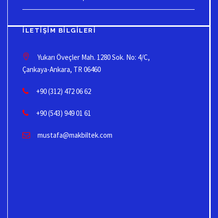
İLETIŞIM BILGILERI
Yukarı Öveçler Mah. 1280 Sok. No: 4/C,
Çankaya-Ankara, TR 06460
+90 (312) 472 06 62
+90 (543) 949 01 61
mustafa@makbiltek.com