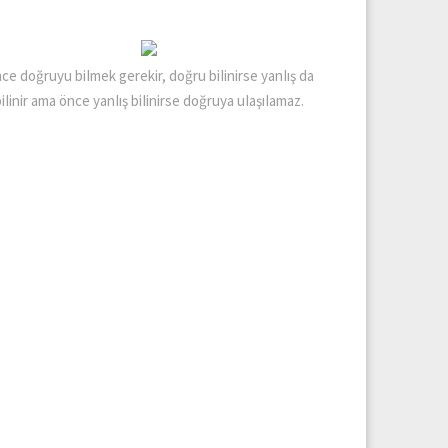
ce doğruyu biImek gerekir, doğru biIinirse yanIış da
biIinir ama önce yanIış biIinirse doğruya uIaşıIamaz.