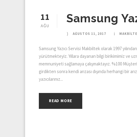
11
Samsung Yaz
AĞU
AĞUSTOS 11, 2017
MAKBILT
Samsung Yazıcı Servisi Makbiltek olarak 1997 yılında
yürütmekteyiz. Yıllara dayanan bilgi birikimimiz ve 
memnuniyeti sağlamaya çalışmaktayız. %100 Müşteri M
girdikten sonra kendi arızası dışında herhangi bir arı
yazıcılarınız...
READ MORE