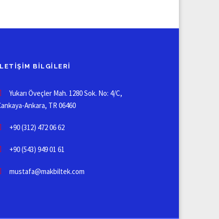
İLETIŞIM BILGILERI
Yukarı Öveçler Mah. 1280 Sok. No: 4/C,
Çankaya-Ankara, TR 06460
+90 (312) 472 06 62
+90 (543) 949 01 61
mustafa@makbiltek.com