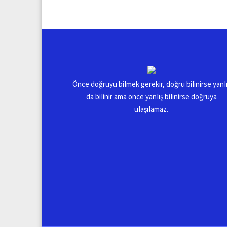
Önce doğruyu biImek gerekir, doğru biIinirse yanI
da biIinir ama önce yanIış biIinirse doğruya
uIaşıIamaz.