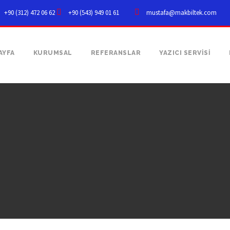
+90 (312) 472 06 62
+90 (543) 949 01 61
mustafa@makbiltek.com
AYFA
KURUMSAL
REFERANSLAR
YAZICI SERVİSİ