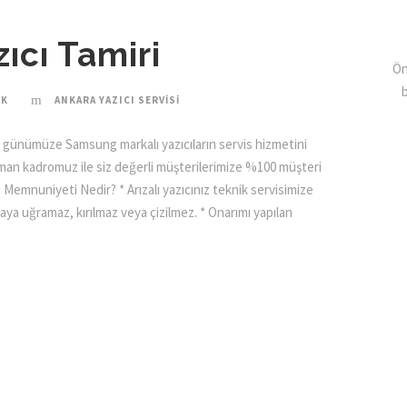
ıcı Tamiri
Ön
EK
ANKARA YAZICI SERVISI
n günümüze Samsung markalı yazıcıların servis hizmetini
uzman kadromuz ile siz değerli müşterilerimize %100 müşteri
emnuniyeti Nedir? * Arızalı yazıcınız teknik servisimize
zaya uğramaz, kırılmaz veya çizilmez. * Onarımı yapılan