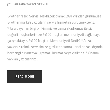
ANKARA YAZICI SERVISI
Brother Yazıcı Servisi Makbiltek olarak 1997 yılından günümüze
Brother markalı yazıcıların servis hizmetini yürütmekteyiz.
Yıllara dayanan bilgi birikimimiz ve uzman kadromuz ile siz
değerli müşterilerimize %100 müşteri memnuniyeti sağlamaya
çalışmaktayız. %100 Müşteri Memnuniyeti Nedir? * Arızalı
yazıcınız teknik servisimize girdikten sonra kendi arızası dışında
herhangi bir arızaya uğramaz, kırılmaz veya çizilmez. * Onarımı
yapılan yazıcılarınız...
READ MORE