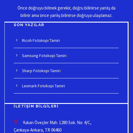
Önce doğruyu biImek gerekir, doğru biIinirse yanIış da
biIinir ama önce yanIış biIinirse doğruya uIaşıIamaz.
SON YAZILAR
Ricoh Fotokopi Tamiri
Samsung Fotokopi Tamiri
Sharp Fotokopi Tamiri
Lexmark Fotokopi Tamiri
İLETIŞIM BILGILERI
Yukarı Öveçler Mah. 1280 Sok. No: 4/C,
Çankaya-Ankara, TR 06460