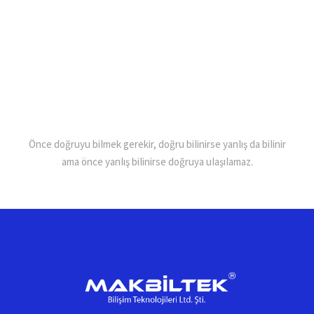
Önce doğruyu biImek gerekir, doğru biIinirse yanIış da biIinir
ama önce yanIış biIinirse doğruya uIaşıIamaz.