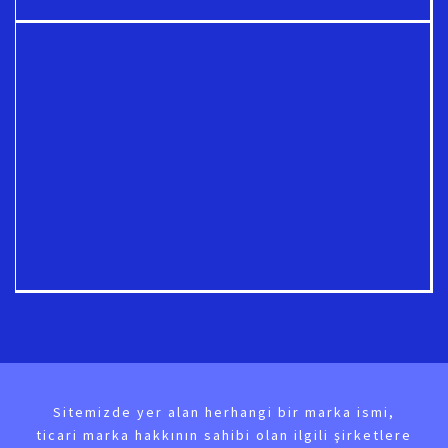
Sitemizde yer alan herhangi bir marka ismi,
ticari marka hakkının sahibi olan ilgili şirketlere